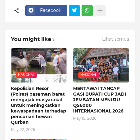
Facebook
You might like
Lihat semua
NASIONAL
NASIONAL
Kepolisian Resor
MENTAWAI TANCAP
(Polres) pasaman barat
GAS! BUPATI CUP JADI
mengajak masyarakat
JEMBATAN MENUJU
untuk meningkatkan
QS6000
kewaspadaan terhadap
INTERNASIONAL 2026
pencurian hewan
May 19, 2026
Qurban
May 22, 2026