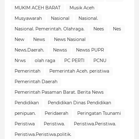
MUKIM ACEH BARAT
Musik Aceh
Musyawarah
Nasional
Nasional.
Nasional. Pemerintah. Olahraga.
Nees
Nes
New
News
News Nasional
News.Daerah.
Newss
Newss PUPR
Nrws
olah raga
PC PERTI
PCNU
Pemerintah
Pemerintah Aceh. peristiwa
Pemerintah Daerah
Pemerintah Pasaman Barat. Berita News
Pendidikan
Pendidikan Dinas Pendidikan
penipuan.
Peridaerah
Peringatan Tsunami
Peristiwa
Peristiwa.
Peristiwa.Peristiwa.
Peristiwa.Peristiwa.politik.