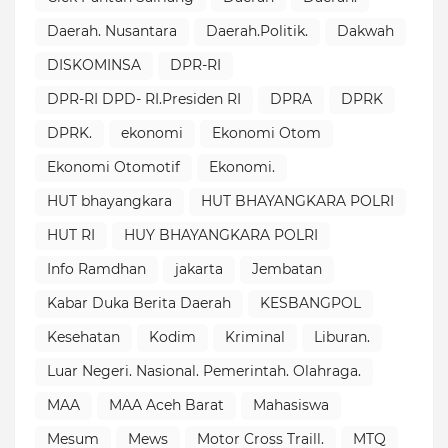
Daerah. Nusantara
Daerah.Politik.
Dakwah
DISKOMINSA
DPR-RI
DPR-RI DPD- RI.Presiden RI
DPRA
DPRK
DPRK.
ekonomi
Ekonomi Otom
Ekonomi Otomotif
Ekonomi.
HUT bhayangkara
HUT BHAYANGKARA POLRI
HUT RI
HUY BHAYANGKARA POLRI
Info Ramdhan
jakarta
Jembatan
Kabar Duka Berita Daerah
KESBANGPOL
Kesehatan
Kodim
Kriminal
Liburan.
Luar Negeri. Nasional. Pemerintah. Olahraga.
MAA
MAA Aceh Barat
Mahasiswa
Mesum
Mews
Motor Cross Traill.
MTQ