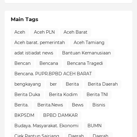
Main Tags
Aceh
Aceh PLN
Aceh Barat
Aceh barat. pemerintah
Aceh Tamiang
adat istiadat news
Bantuan Kemanusiaan
Bencan
Bencana
Bencana Tragedi
Bencana. PUPR.BPBD ACEH BARAT
bengkayang
ber
Berita
Berita Daerah
Berita Duka
Berita Kodim
Berita TNI
Berita.
Berita.News
Bews
Bisnis
BKPSDM
BPBD DAMKAR
Budaya. Masyarakat. Ekonomi
BUMN
Ciek Pantun Sairiang
Daerah
Daerah.