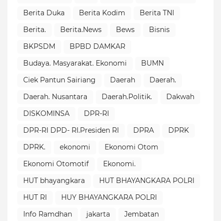
Berita Duka
Berita Kodim
Berita TNI
Berita.
Berita.News
Bews
Bisnis
BKPSDM
BPBD DAMKAR
Budaya. Masyarakat. Ekonomi
BUMN
Ciek Pantun Sairiang
Daerah
Daerah.
Daerah. Nusantara
Daerah.Politik.
Dakwah
DISKOMINSA
DPR-RI
DPR-RI DPD- RI.Presiden RI
DPRA
DPRK
DPRK.
ekonomi
Ekonomi Otom
Ekonomi Otomotif
Ekonomi.
HUT bhayangkara
HUT BHAYANGKARA POLRI
HUT RI
HUY BHAYANGKARA POLRI
Info Ramdhan
jakarta
Jembatan