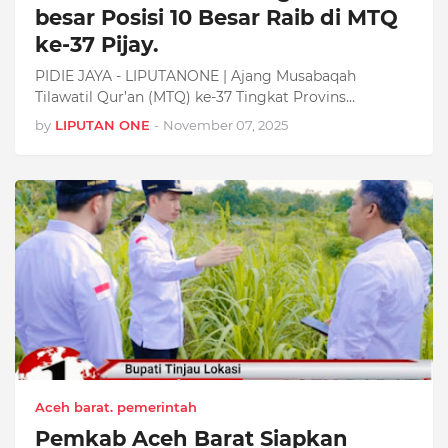
besar Posisi 10 Besar Raib di MTQ
ke-37 Pijay.
PIDIE JAYA - LIPUTANONE | Ajang Musabaqah
Tilawatil Qur’an (MTQ) ke-37 Tingkat Provins…
by
LIPUTAN ONE
-
November 07, 2025
Aceh barat. pemerintah
Pemkab Aceh Barat Siapkan