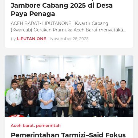
Jambore Cabang 2025 di Desa
Paya Penaga
ACEH BARAT- LIPUTANONE | Kwartir Cabang
(Kwarcab) Gerakan Pramuka Aceh Barat menyataka…
by
LIPUTAN ONE
-
November 26, 2025
Aceh barat. pemerintah
Pemerintahan Tarmizi–Said Fokus