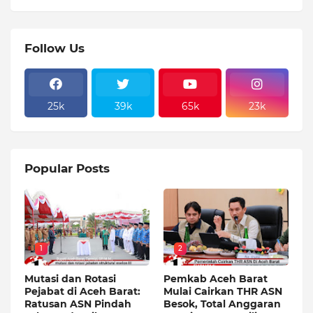
Follow Us
25k
39k
65k
23k
Popular Posts
1
2
Mutasi dan Rotasi
Pemkab Aceh Barat
Pejabat di Aceh Barat:
Mulai Cairkan THR ASN
Ratusan ASN Pindah
Besok, Total Anggaran