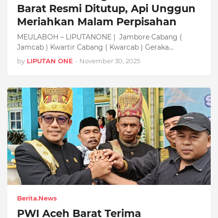
Barat Resmi Ditutup, Api Unggun
Meriahkan Malam Perpisahan
MEULABOH – LIPUTANONE | Jambore Cabang (
Jamcab ) Kwartir Cabang ( Kwarcab ) Geraka…
by
LIPUTAN ONE
-
November 30, 2025
Berita.News
PWI Aceh Barat Terima