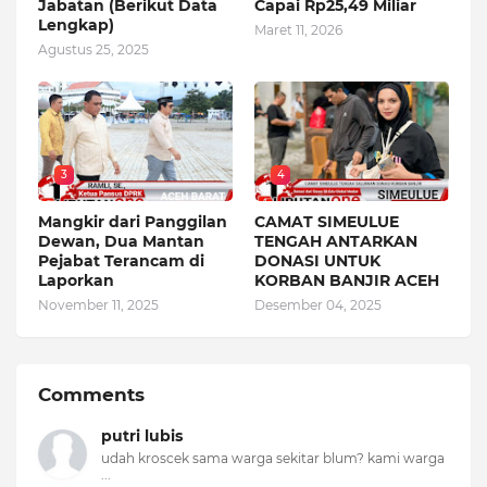
Jabatan (Berikut Data
Capai Rp25,49 Miliar
Lengkap)
Maret 11, 2026
Agustus 25, 2025
3
4
Mangkir dari Panggilan
CAMAT SIMEULUE
Dewan, Dua Mantan
TENGAH ANTARKAN
Pejabat Terancam di
DONASI UNTUK
Laporkan
KORBAN BANJIR ACEH
November 11, 2025
Desember 04, 2025
Comments
putri lubis
udah kroscek sama warga sekitar blum? kami warga
...