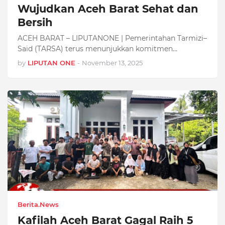
Wujudkan Aceh Barat Sehat dan
Bersih
ACEH BARAT – LIPUTANONE | Pemerintahan Tarmizi–
Said (TARSA) terus menunjukkan komitmen…
by
LIPUTAN ONE
-
November 13, 2025
Berita.News
Kafilah Aceh Barat Gagal Raih 5