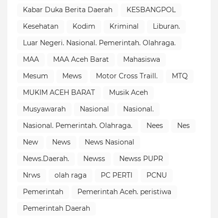
Kabar Duka Berita Daerah
KESBANGPOL
Kesehatan
Kodim
Kriminal
Liburan.
Luar Negeri. Nasional. Pemerintah. Olahraga.
MAA
MAA Aceh Barat
Mahasiswa
Mesum
Mews
Motor Cross Traill.
MTQ
MUKIM ACEH BARAT
Musik Aceh
Musyawarah
Nasional
Nasional.
Nasional. Pemerintah. Olahraga.
Nees
Nes
New
News
News Nasional
News.Daerah.
Newss
Newss PUPR
Nrws
olah raga
PC PERTI
PCNU
Pemerintah
Pemerintah Aceh. peristiwa
Pemerintah Daerah