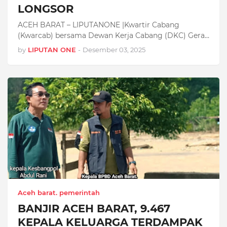
LONGSOR
ACEH BARAT – LIPUTANONE |Kwartir Cabang
(Kwarcab) bersama Dewan Kerja Cabang (DKC) Gera…
by
LIPUTAN ONE
-
Desember 03, 2025
Aceh barat. pemerintah
BANJIR ACEH BARAT, 9.467
KEPALA KELUARGA TERDAMPAK