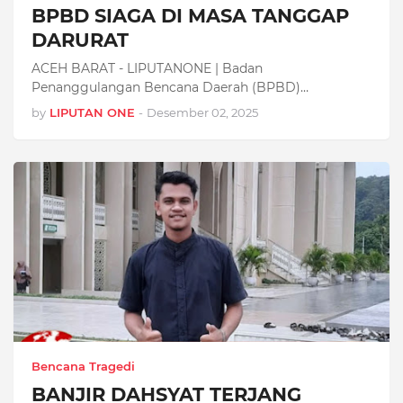
BPBD SIAGA DI MASA TANGGAP
DARURAT
ACEH BARAT - LIPUTANONE | Badan
Penanggulangan Bencana Daerah (BPBD)
Kabupaten Aceh Ba…
by
LIPUTAN ONE
-
Desember 02, 2025
Bencana Tragedi
BANJIR DAHSYAT TERJANG