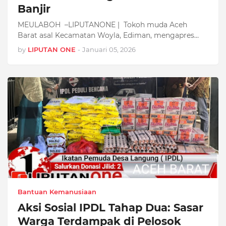
Banjir
MEULABOH –LIPUTANONE | Tokoh muda Aceh
Barat asal Kecamatan Woyla, Ediman, mengapres…
by
LIPUTAN ONE
-
Januari 05, 2026
Bantuan Kemanusiaan
Aksi Sosial IPDL Tahap Dua: Sasar
Warga Terdampak di Pelosok