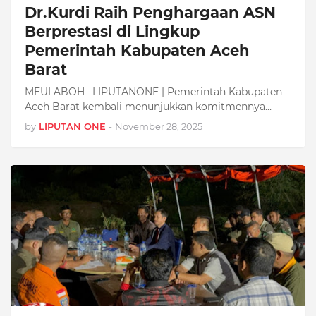
Dr.Kurdi Raih Penghargaan ASN
Berprestasi di Lingkup
Pemerintah Kabupaten Aceh
Barat
MEULABOH– LIPUTANONE | Pemerintah Kabupaten
Aceh Barat kembali menunjukkan komitmennya…
by
LIPUTAN ONE
-
November 28, 2025