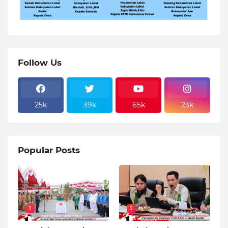
Follow Us
25k
39k
65k
23k
Popular Posts
1
2