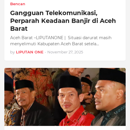
Bencan
Gangguan Telekomunikasi,
Perparah Keadaan Banjir di Aceh
Barat
Aceh Barat –LIPUTANONE | Situasi darurat masih
menyelimuti Kabupaten Aceh Barat setela…
by
LIPUTAN ONE
-
November 27, 2025