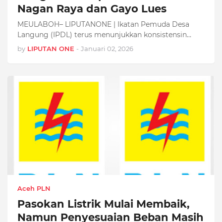
Nagan Raya dan Gayo Lues
MEULABOH– LIPUTANONE | Ikatan Pemuda Desa
Langung (IPDL) terus menunjukkan konsistensin…
by
LIPUTAN ONE
-
Januari 02, 2026
Aceh PLN
Pasokan Listrik Mulai Membaik,
Namun Penyesuaian Beban Masih