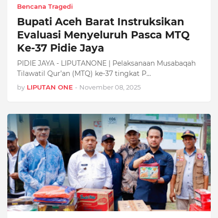
Bencana Tragedi
Bupati Aceh Barat Instruksikan
Evaluasi Menyeluruh Pasca MTQ
Ke-37 Pidie Jaya
PIDIE JAYA - LIPUTANONE | Pelaksanaan Musabaqah
Tilawatil Qur’an (MTQ) ke-37 tingkat P…
by
LIPUTAN ONE
-
November 08, 2025