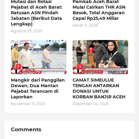
Mutasi dan Rotasi
Pemkab Aceh Barat
Pejabat di Aceh Barat:
Mulai Cairkan THR ASN
Ratusan ASN Pindah
Besok, Total Anggaran
Jabatan (Berikut Data
Capai Rp25,49 Miliar
Lengkap)
Maret 11, 2026
Agustus 25, 2025
3
4
Mangkir dari Panggilan
CAMAT SIMEULUE
Dewan, Dua Mantan
TENGAH ANTARKAN
Pejabat Terancam di
DONASI UNTUK
Laporkan
KORBAN BANJIR ACEH
November 11, 2025
Desember 04, 2025
Comments