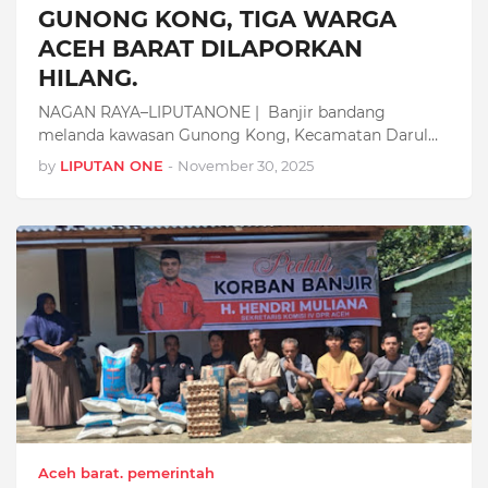
GUNONG KONG, TIGA WARGA
ACEH BARAT DILAPORKAN
HILANG.
NAGAN RAYA–LIPUTANONE | Banjir bandang
melanda kawasan Gunong Kong, Kecamatan Darul
M…
by
LIPUTAN ONE
-
November 30, 2025
Aceh barat. pemerintah