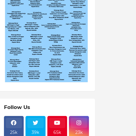
Follow Us
25k
39k
65k
23k