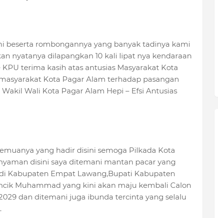
mi beserta rombongannya yang banyak tadinya kami
n nyatanya dilapangkan 10 kali lipat nya kendaraan
KPU terima kasih atas antusias Masyarakat Kota
ta masyarakat Kota Pagar Alam terhadap pasangan
Wakil Wali Kota Pagar Alam Hepi – Efsi Antusias
emuanya yang hadir disini semoga Pilkada Kota
 nyaman disini saya ditemani mantan pacar yang
ni di Kabupaten Empat Lawang,Bupati Kabupaten
ncik Muhammad yang kini akan maju kembali Calon
029 dan ditemani juga ibunda tercinta yang selalu
.