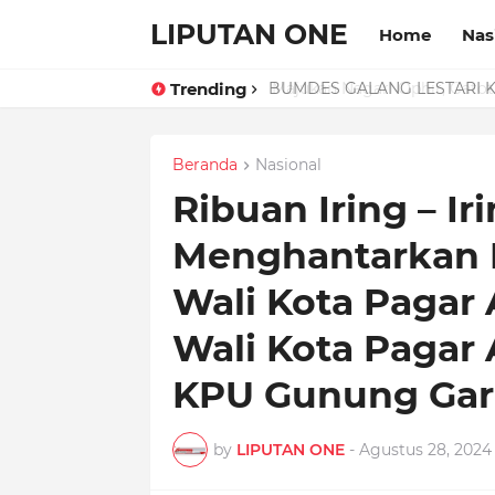
LIPUTAN ONE
Home
Nas
Trending
BUMDES GALANG LESTARI Kem
Beranda
Nasional
Ribuan Iring – I
Menghantarkan 
Wali Kota Pagar
Wali Kota Pagar 
KPU Gunung Gar
by
LIPUTAN ONE
-
Agustus 28, 2024