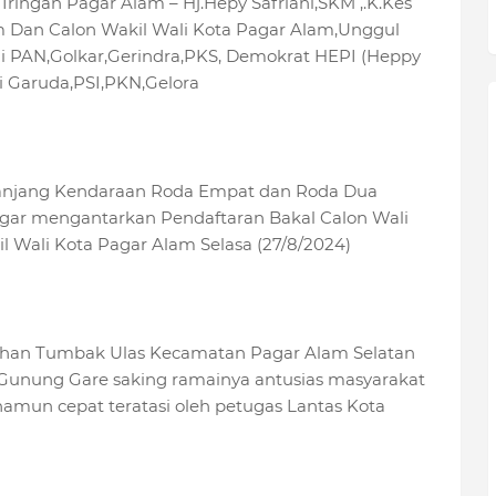
ringan Pagar Alam – Hj.Hepy Safriani,SKM ,.K.Kes
am Dan Calon Wakil Wali Kota Pagar Alam,Unggul
ai PAN,Golkar,Gerindra,PKS, Demokrat HEPI (Heppy
ai Garuda,PSI,PKN,Gelora
n panjang Kendaraan Roda Empat dan Roda Dua
Pagar mengantarkan Pendaftaran Bakal Calon Wali
l Wali Kota Pagar Alam Selasa (27/8/2024)
lurahan Tumbak Ulas Kecamatan Pagar Alam Selatan
unung Gare saking ramainya antusias masyarakat
amun cepat teratasi oleh petugas Lantas Kota