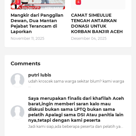
3
4
Mangkir dari Panggilan
CAMAT SIMEULUE
Dewan, Dua Mantan
TENGAH ANTARKAN
Pejabat Terancam di
DONASI UNTUK
Laporkan
KORBAN BANJIR ACEH
November 11, 2025
Desember 04, 2025
Comments
putri lubis
udah kroscek sama warga sekitar blum? kami warga
...
Saya merupakan finalis dari khafilah Aceh
barat,ingin memberi saran kalo mau
diskusi bukan sama LPTQ bukan sama
pelatih Apalagi sama DSI Atau panitia lain
nya,tetapi dengan kami peserta
Jadi kami siap,ada beberapa peserta dan pelatih ya...