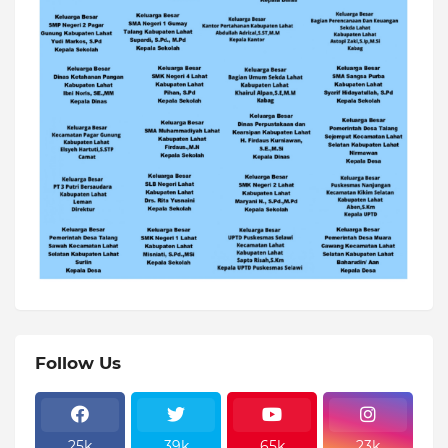
Follow Us
25k
39k
65k
23k