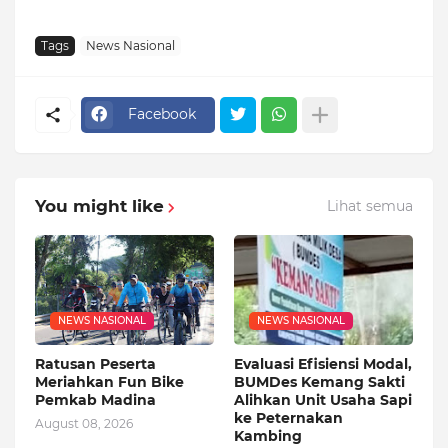
Tags
News Nasional
Facebook
You might like
Lihat semua
NEWS NASIONAL
NEWS NASIONAL
Ratusan Peserta
Evaluasi Efisiensi Modal,
Meriahkan Fun Bike
BUMDes Kemang Sakti
Pemkab Madina
Alihkan Unit Usaha Sapi
ke Peternakan
August 08, 2026
Kambing