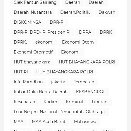
Ciek Pantun Sairiang
Daerah
Daerah.
Daerah. Nusantara
Daerah.Politik.
Dakwah
DISKOMINSA
DPR-RI
DPR-RI DPD- RI.Presiden RI
DPRA
DPRK
DPRK.
ekonomi
Ekonomi Otom
Ekonomi Otomotif
Ekonomi.
HUT bhayangkara
HUT BHAYANGKARA POLRI
HUT RI
HUY BHAYANGKARA POLRI
Info Ramdhan
jakarta
Jembatan
Kabar Duka Berita Daerah
KESBANGPOL
Kesehatan
Kodim
Kriminal
Liburan.
Luar Negeri. Nasional. Pemerintah. Olahraga.
MAA
MAA Aceh Barat
Mahasiswa