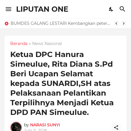
LIPUTAN ONE
BUMDES GALANG LESTARI Kembangkan peternakan Ayam petelur, dorong. Ketahanan pangan dan (PADes).
Beranda
News Nasional
Ketua DPC Hanura
Simeulue, Rita Diana S.Pd
Beri Ucapan Selamat
kepada SUNARDI,SH atas
Pelaksanaan Pelantikan
Terpilihnya Menjadi Ketua
DPD PAN Simeulue.
by
NARASI SUNYI
Juni 11, 2026