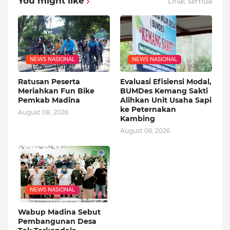
You might like
Lihat semua
NEWS NASIONAL
NEWS NASIONAL
Ratusan Peserta
Evaluasi Efisiensi Modal,
Meriahkan Fun Bike
BUMDes Kemang Sakti
Pemkab Madina
Alihkan Unit Usaha Sapi
ke Peternakan
August 08, 2026
Kambing
August 06, 2026
NEWS NASIONAL
Wabup Madina Sebut
Pembangunan Desa