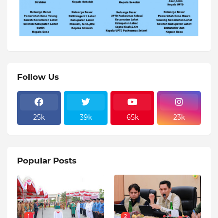
Follow Us
25k
39k
65k
23k
Popular Posts
1
2