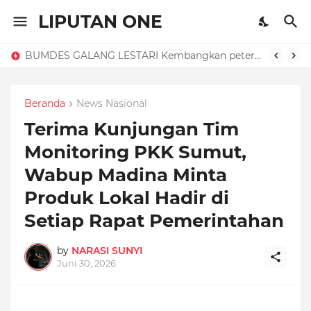
LIPUTAN ONE
BUMDES GALANG LESTARI Kembangkan peternakan Ayam petelur, dorong. Ketahanan pangan dan (PADes).
Beranda
News Nasional
Terima Kunjungan Tim
Monitoring PKK Sumut,
Wabup Madina Minta
Produk Lokal Hadir di
Setiap Rapat Pemerintahan
by
NARASI SUNYI
Juni 30, 2026