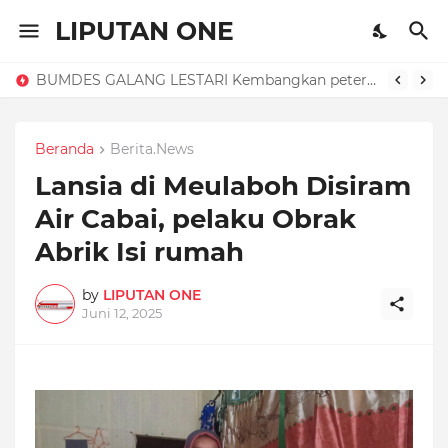
LIPUTAN ONE
BUMDES GALANG LESTARI Kembangkan peternakan Ayam petelur, dorong. Ketahanan pangan dan (PADes).
Beranda
Berita.News
Lansia di Meulaboh Disiram
Air Cabai, pelaku Obrak
Abrik Isi rumah
by
LIPUTAN ONE
Juni 12, 2025