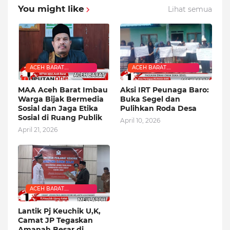
You might like
Lihat semua
ACEH BARAT.
ACEH BARAT.
PEMERINTAH
PEMERINTAH
MAA Aceh Barat Imbau
Aksi IRT Peunaga Baro:
Warga Bijak Bermedia
Buka Segel dan
Sosial dan Jaga Etika
Pulihkan Roda Desa
Sosial di Ruang Publik
April 10, 2026
April 21, 2026
ACEH BARAT.
PEMERINTAH
Lantik Pj Keuchik U,K,
Camat JP Tegaskan
Amanah Besar di