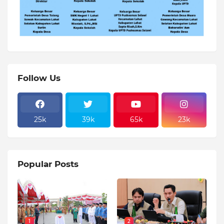
Follow Us
25k
39k
65k
23k
Popular Posts
1
2