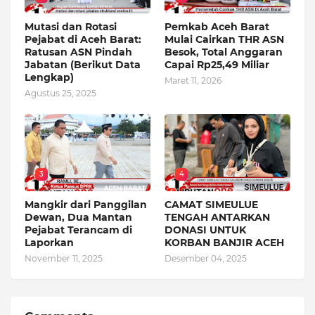
Mutasi dan Rotasi
Pemkab Aceh Barat
Pejabat di Aceh Barat:
Mulai Cairkan THR ASN
Ratusan ASN Pindah
Besok, Total Anggaran
Jabatan (Berikut Data
Capai Rp25,49 Miliar
Lengkap)
Maret 11, 2026
Agustus 25, 2025
3
4
Mangkir dari Panggilan
CAMAT SIMEULUE
Dewan, Dua Mantan
TENGAH ANTARKAN
Pejabat Terancam di
DONASI UNTUK
Laporkan
KORBAN BANJIR ACEH
November 11, 2025
Desember 04, 2025